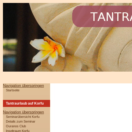
Navigation überspringen
Startseite
Tantraurlaub auf Korfu
Navigation überspringen
Seminarübersicht Korfu
Details zum Seminar
Ouranos Club
Inseltraum Korfu