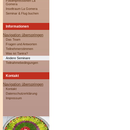
Fotoimpressionen La
Gomera
Inseltraum La Gomera
Seminar & Flug buchen
Informationen
Navigation überspringen
Das Team
Fragen und Antworten
Teilnehmerstimmen
Was ist Tantra?
Andere Seminare
Teilnahmebedingungen
Kontakt
Navigation überspringen
Kontakt
Datenschutzerklärung
Impressum