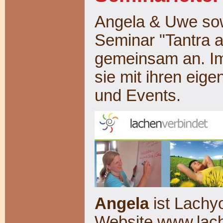
Angela & Uwe sow
Seminar "Tantra a
gemeinsam an. Im
sie mit ihren eig
und Events.
Angela
ist Lachy
Website
www.lach