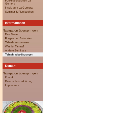
Fotoimpressionen La
Gomera
Inseltraum La Gomera
Seminar & Flug buchen
Informationen
Navigation überspringen
Das Team
Fragen und Antworten
Teilnehmerstimmen
Was ist Tantra?
Andere Seminare
Teilnahmebedingungen
Kontakt
Navigation überspringen
Kontakt
Datenschutzerklärung
Impressum