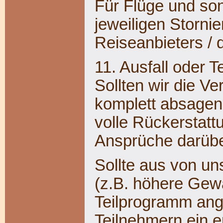
Für Flüge und son
jeweiligen Storn
Reiseanbieters / 
11. Ausfall oder T
Sollten wir die V
komplett absagen
volle Rückerstatt
Ansprüche darübe
Sollte aus von un
(z.B. höhere Gewa
Teilprogramm ang
Teilnehmern ein e