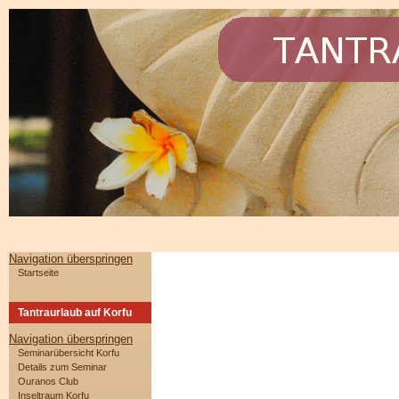
Navigation überspringen
Startseite
Tantraurlaub auf Korfu
Navigation überspringen
Seminarübersicht Korfu
Details zum Seminar
Ouranos Club
Inseltraum Korfu