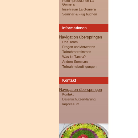
Fotoimpressionen La
Gomera
Inseltraum La Gomera
Seminar & Flug buchen
Informationen
Navigation überspringen
Das Team
Fragen und Antworten
Teilnehmerstimmen
Was ist Tantra?
Andere Seminare
Teilnahmebedingungen
Kontakt
Navigation überspringen
Kontakt
Datenschutzerklärung
Impressum