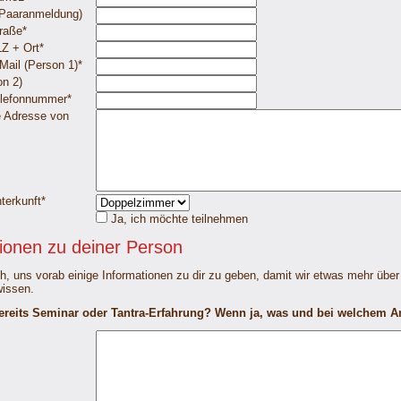
 Paaranmeldung)
raße
*
Z + Ort
*
Mail (Person 1)
*
on 2)
lefonnummer
*
 Adresse von
terkunft
*
Ja, ich möchte teilnehmen
ionen zu deiner Person
ch, uns vorab einige Informationen zu dir zu geben, damit wir etwas mehr über
wissen.
bereits Seminar oder Tantra-Erfahrung?
Wenn ja, was und bei welchem A