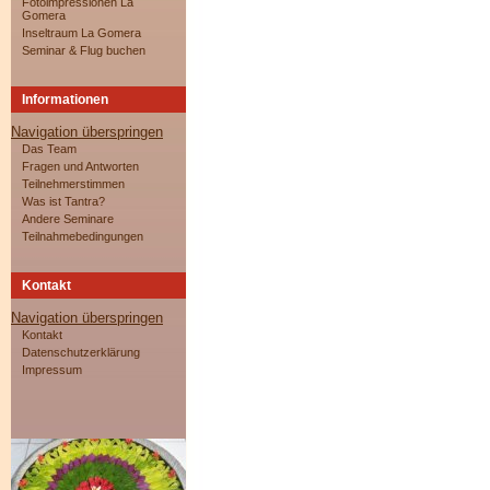
Fotoimpressionen La
Gomera
Inseltraum La Gomera
Seminar & Flug buchen
Informationen
Navigation überspringen
Das Team
Fragen und Antworten
Teilnehmerstimmen
Was ist Tantra?
Andere Seminare
Teilnahmebedingungen
Kontakt
Navigation überspringen
Kontakt
Datenschutzerklärung
Impressum