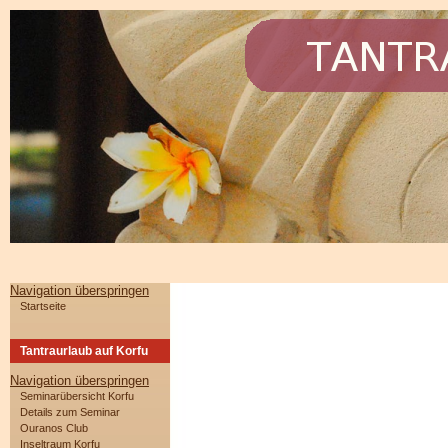
Navigation überspringen
Startseite
Tantraurlaub auf Korfu
Navigation überspringen
Seminarübersicht Korfu
Details zum Seminar
Ouranos Club
Inseltraum Korfu