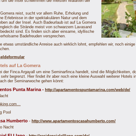
 um die Insel schwimmen die meisten Walarten der
Gomera reist, sucht vor allem Ruhe, Erholung und
he Erlebnisse in der spektakulären Natur und dem
 Leben auf der Insel. Auch Badeurlaub ist auf La Gomera
ngleich die Strände meist von schwarzem Lavasand
 bedeckt sind. Es finden sich aber einsame, idyllische
 erholsame Badefreuden versprechen.
e etwas umständliche Anreise auch wirklich lohnt, empfehlen wir, noch einige
achen.
ldeformular
tels auf La Gomera
ei der Finca Argayall um eine Seminarfinca handelt, sind die Möglichkeiten, 
sehr begrenzt. Hier findet ihr aber noch eine kleine Auswahl weiterer Hotels i
 nach der Seminarwoche gehen könnt:
entos Punta Marina -
http://apartamentospuntamarina.com/web/de/
Nacht
ooking.com…
g Pool
Casa Humberto
-
http://www.apartamentoscasahumberto.com/
ro Nacht
ial El Llano
-
http://residencialelllano.com/de/