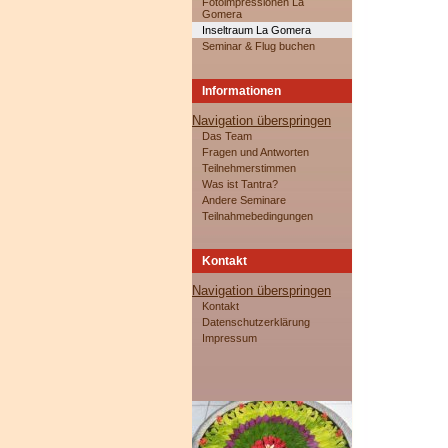
Fotoimpressionen La
Gomera
Inseltraum La Gomera
Seminar & Flug buchen
Informationen
Navigation überspringen
Das Team
Fragen und Antworten
Teilnehmerstimmen
Was ist Tantra?
Andere Seminare
Teilnahmebedingungen
Kontakt
Navigation überspringen
Kontakt
Datenschutzerklärung
Impressum