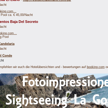
Nacht
ooking.com…
Pool ca. € 45,00/Nacht
entos Baja Del Secreto
Nacht
ooking.com…
g Pool
Candelaria
Nacht
el Conde
cht
pfehlen wir euch die Hotelübersichten und - bewertungen auf
booking.com
o