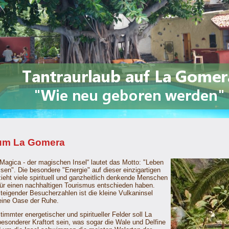
aum La Gomera
 Magica - der magischen Insel“ lautet das Motto: "Leben
sen". Die besondere "Energie" auf dieser einzigartigen
zieht viele spirituell und ganzheitlich denkende Menschen
 für einen nachhaltigen Tourismus entschieden haben.
steigender Besucherzahlen ist die kleine Vulkaninsel
eine Oase der Ruhe.
immter energetischer und spiritueller Felder soll La
esonderer Kraftort sein, was sogar die Wale und Delfine