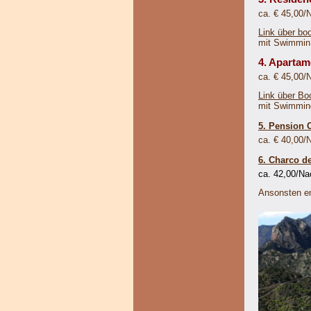
ca. € 45,00/
Link über b
mit Swimmin 
4. Apartam
ca. € 45,00/
Link über B
mit Swimmin
5. Pension 
ca. € 40,00/
6. Charco d
ca. 42,00/Na
Ansonsten em