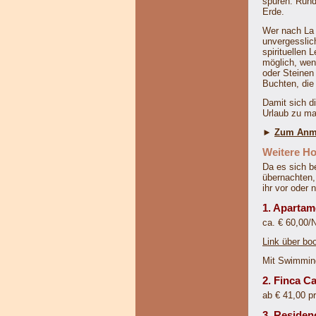
spüren: Rund
Erde.
Wer nach La 
unvergesslic
spirituellen
möglich, wen
oder Steinen
Buchten, die
Damit sich di
Urlaub zu m
►
Zum Anme
Weitere Ho
Da es sich b
übernachten, 
ihr vor oder
1. Apartam
ca. € 60,00/
Link über b
Mit Swimmin
2. Finca 
ab € 41,00 p
3. Residenc