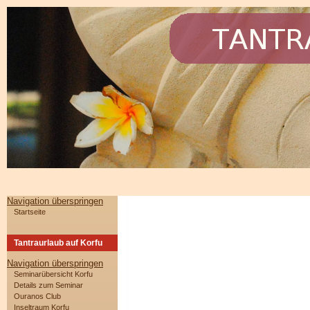
Navigation überspringen
Startseite
Tantraurlaub auf Korfu
Navigation überspringen
Seminarübersicht Korfu
Details zum Seminar
Ouranos Club
Inseltraum Korfu