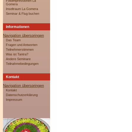
Fotoimpressionen La
Gomera
Inseltraum La Gomera
Seminar & Flug buchen
Informationen
Navigation überspringen
Das Team
Fragen und Antworten
Teilnehmerstimmen
Was ist Tantra?
Andere Seminare
Teilnahmebedingungen
Kontakt
Navigation überspringen
Kontakt
Datenschutzerklärung
Impressum