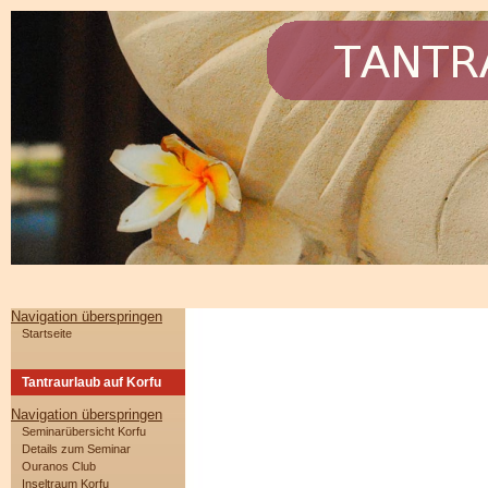
Navigation überspringen
Startseite
Tantraurlaub auf Korfu
Navigation überspringen
Seminarübersicht Korfu
Details zum Seminar
Ouranos Club
Inseltraum Korfu