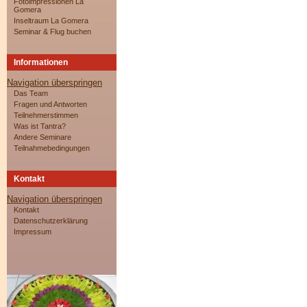
Fotoimpressionen La
Gomera
Inseltraum La Gomera
Seminar & Flug buchen
Informationen
Navigation überspringen
Das Team
Fragen und Antworten
Teilnehmerstimmen
Was ist Tantra?
Andere Seminare
Teilnahmebedingungen
Kontakt
Navigation überspringen
Kontakt
Datenschutzerklärung
Impressum